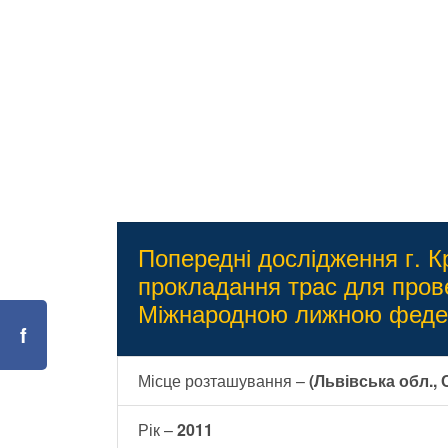
Попередні дослідження г. К
прокладання трас для пров
Міжнародною лижною федер
Місце розташування –
(Львівська обл., 
Рік –
2011