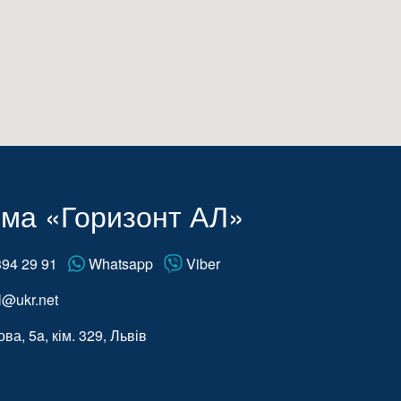
ма «Горизонт АЛ»
94 29 91
Whatsapp
Viber
l@ukr.net
ва, 5a, кім. 329, Львів