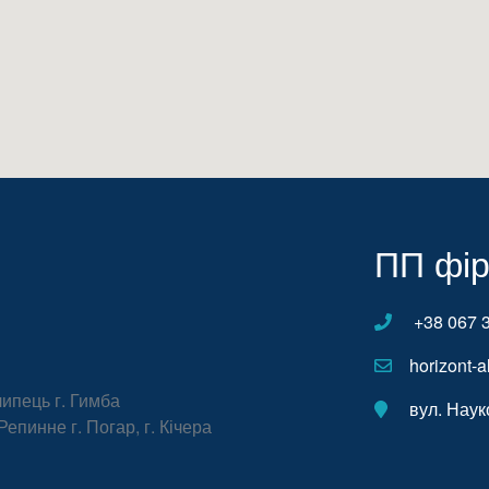
ПП фір
+38 067 3
horizont-a
липець г. Гимба
вул. Науко
 Репинне г. Погар, г. Кічера