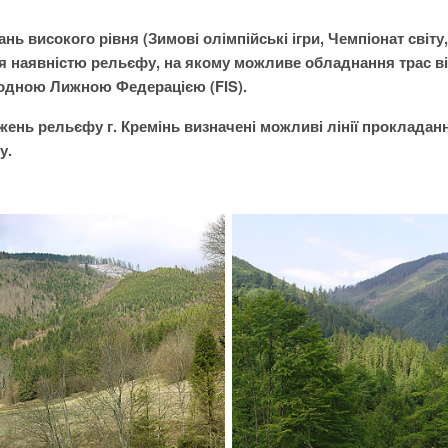
ь високого рівня (Зимові олімпійські ігри, Чемпіонат світу,
ся наявністю рельєфу, на якому можливе обладнання трас 
родною
Лижною Федерацією (FIS).
жень рельєфу г. Кремінь визначені можливі лінії прокладанн
у.