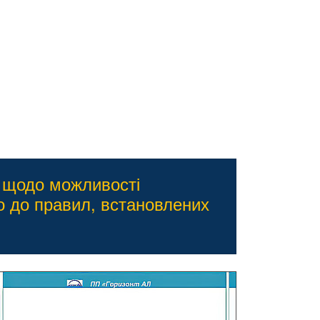
) щодо можливості
о до правил, встановлених