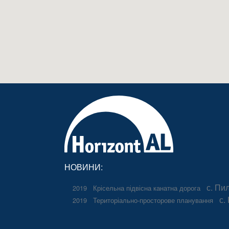
НОВИНИ:
с. Пи
2019
Крісельна підвісна канатна дорога
с.
2019
Територіально-просторове планування