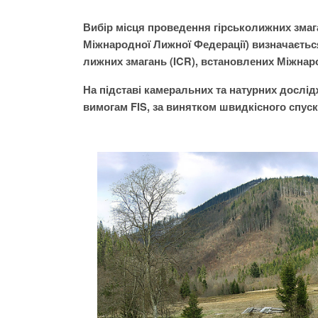
Вибір місця проведення гірськолижних змаган
Міжнародної Лижної Федерації) визначаєть
лижних змагань (
ICR
), встановлених Міжна
На підставі камеральних та натурних
дослід
вимогам
FIS
, за винятком швидкісного спуск