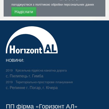
погоджуєтеся з політикою обробки персональних даних
Надіслати
НОВИНИ:
2019
Крісельна підвісна канатна дорога
с. Пилипець г. Гимба
2019
Територіально-просторове планування
с. Репинне г. Погар, г. Кічера
ПП фірма «Горизонт АЛ»