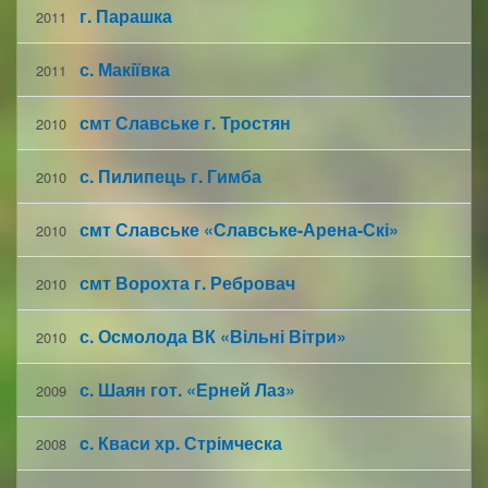
г. Парашка
2011
с. Макіївка
2011
смт Славське г. Тростян
2010
с. Пилипець г. Гимба
2010
смт Славське «Славське-Арена-Скі»
2010
смт Ворохта г. Ребровач
2010
с. Осмолода ВК «Вільні Вітри»
2010
с. Шаян гот. «Ерней Лаз»
2009
c. Кваси хр. Стрімческа
2008