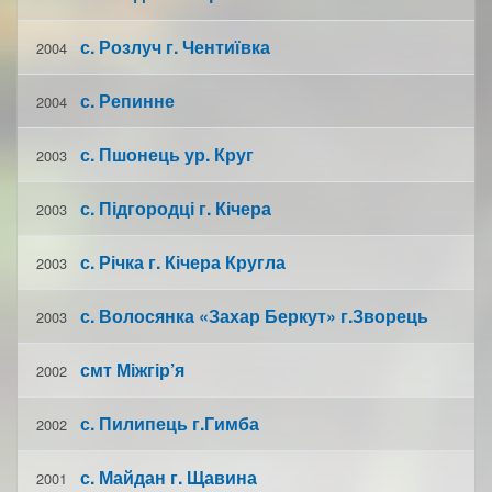
с. Розлуч г. Чентиївка
2004
с. Репинне
2004
с. Пшонець ур. Круг
2003
с. Підгородці г. Кічера
2003
с. Річка г. Кічера Кругла
2003
с. Волосянка «Захар Беркут» г.Зворець
2003
смт Міжгір’я
2002
с. Пилипець г.Гимба
2002
с. Майдан г. Щавина
2001