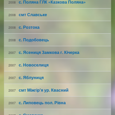
с. Поляна ГЛК «Казкова Поляна»
2008
смт Славське
2008
с. Розтока
2008
с. Подобовець
2008
с. Ясениця Замкова г. Кічерка
2007
с. Новоселиця
2007
с. Яблуниця
2007
смт Міжгір'я ур. Квасний
2007
с. Липовець пол. Рівна
2007