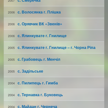
с. Смеречка
2007
с. Волосянка г. Плішка
2006
с. Орявчик ВК «Звенів»
2006
с. Ялинкувате г. Гнилище
2006
с. Ялинкувате г. Гнилище – г. Чорна Ріпа
2005
с. Грабовець г. Менчіл
2005
с. Задільське
2005
с. Пилипець г. Гимба
2004
с. Тернавка г. Буковець
2004
с. Майдан г. Чернеча
2004