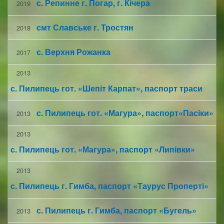
с. Репинне г. Погар, г. Кічера
2019
смт Славське г. Тростян
2018
с. Верхня Рожанка
2017
2013
с. Пилипець гот. «Шепіт Карпат», паспорт траси
с. Пилипець гот. «Магура», паспорт«Пасіки»
2013
2013
с. Пилипець гот. «Магура», паспорт «Липівки»
2013
с. Пилипець г. Гимба, паспорт «Таурус Проперті»
с. Пилипець г. Гимба, паспорт «Бугель»
2013