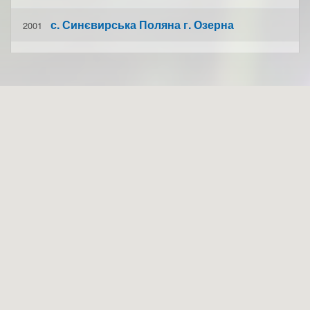
с. Синєвирська Поляна г. Озерна
2001